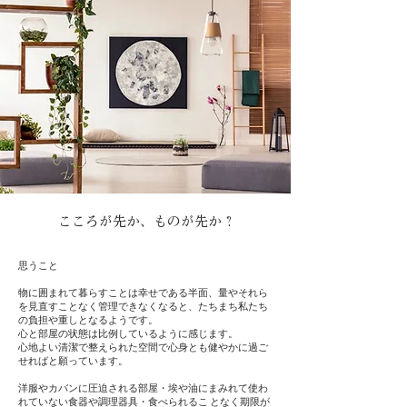
こころが先か、ものが先か ?
思うこと
物に囲まれて暮らすことは幸せである半面、量やそれら
を見直すことなく管理できなくなると、たちまち私たち
の負担や重しとなるようです。
心と部屋の状態は比例しているように感じます。
心地よい清潔で整えられた空間で心身とも健やかに過ご
せればと願っています。
洋服やカバンに圧迫される部屋・埃や油にまみれて使わ
れていない食器や調理器具・食べられるこ となく期限が