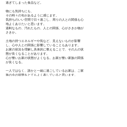
過ぎてしまった食品など。
物にも気持ちにも、
その時々の旬があるように感じます。
気持ちのいい空間で日々過ごし、周りの人との関係も心
地よくありたいと思います。
過剰なもの、汚れたもの、人との関係、心がさきか物が
さきか。
土地の持つエネルギーや気など、見えないものが影響
し、心や人との関係に影響していることもあります。
お家の状況を理解し具体的に整えることで、その人の状
態が良くなることがあります。
心が整いお家の状態がよくなる。お家が整い家族の関係
が良くなる。
一人ではなく、誰かと一緒に過ごしているお家は、ご家
族の今の状態をとてもよく表していると思います。
『ととのう』という言葉は、
色々なことを表現してくれます。