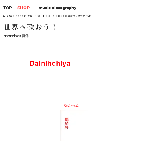
music discography
TOP
SHOP
tel
070-2182-8256
(火曜～日曜・１０時～２０時※相談業務中はご対応不可)
世界へ歌おう！
member募集
Dainihchiya
Post cards