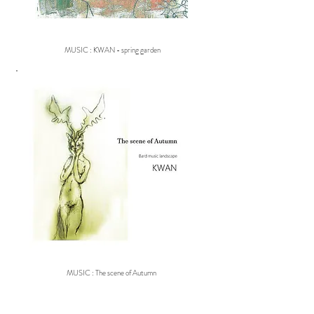
MUSIC : KWAN - spring garden
MUSIC : The scene of Autumn